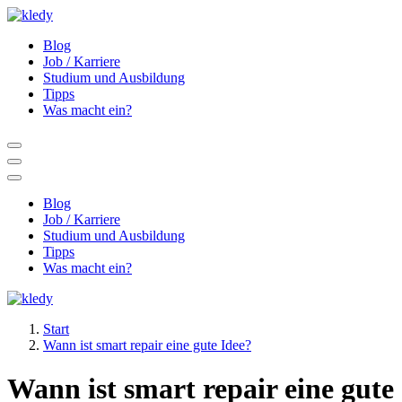
Zum
Inhalt
So klappt es mit dem neuen Job und der Karriere.
Blog
springen
Job / Karriere
Studium und Ausbildung
Tipps
Was macht ein?
Blog
Job / Karriere
Studium und Ausbildung
Tipps
Was macht ein?
So klappt es mit dem neuen Job und der Karriere.
Start
Wann ist smart repair eine gute Idee?
Wann ist smart repair eine gute