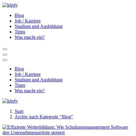
Zum
Inhalt
So klappt es mit dem neuen Job und der Karriere.
Blog
springen
Job / Karriere
Studium und Ausbildung
Tipps
Was macht ein?
Blog
Job / Karriere
Studium und Ausbildung
Tipps
Was macht ein?
So klappt es mit dem neuen Job und der Karriere.
Start
Archiv nach Kategorie "Blog"